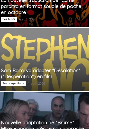
La nouvelle traduction de “Carrie”
paraîtra en format souple de poche
en octobre
Ses écrits
6 août 2026
Sam Raimi va adapter “Désolation”
(“Desperation”) en film
Ses adaptations
1 août 2026
Nouvelle adaptation de “Brume” :
Mike Flanagan précise son approche