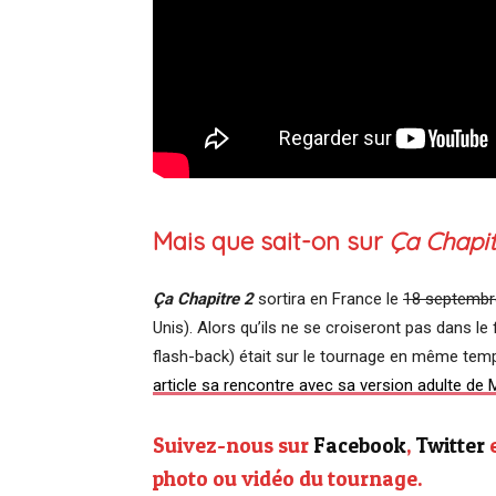
Mais que sait-on sur
Ça Chapit
Ça Chapitre 2
sortira en France le
18 septembr
Unis). Alors qu’ils ne se croiseront pas dans le
flash-back) était sur le tournage en même tem
article sa rencontre avec sa version adulte de 
Suivez-nous sur
Facebook
,
Twitter
photo ou vidéo du tournage.