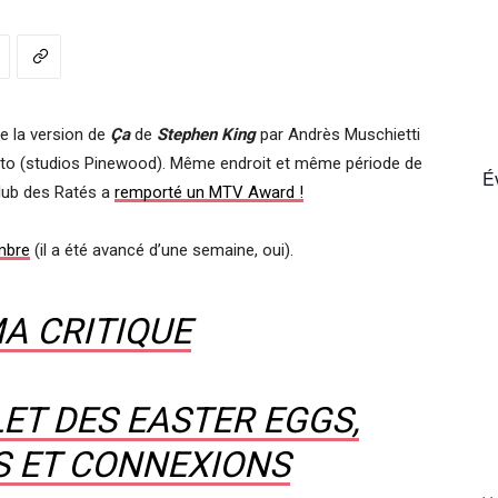
France
de la version de
Ça
de
Stephen King
par Andrès Muschietti
ronto (studios Pinewood). Même endroit et même période de
É
Club des Ratés a
remporté un MTV Award !
mbre
(il a été avancé d’une semaine, oui).
MA CRITIQUE
ET DES EASTER EGGS,
S ET CONNEXIONS