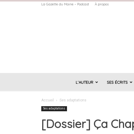
La Gazette du Maine – Podcast
À propos
L’AUTEUR
SES ÉCRITS
Accueil
Ses adaptations
Ses adaptations
[Dossier] Ça Chapi