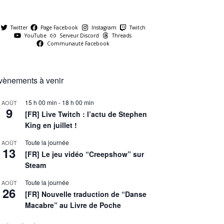
Twitter
Page Facebook
Instagram
Twitch
YouTube
Serveur Discord
Threads
Communauté Facebook
vènements à venir
15 h 00 min
-
18 h 00 min
AOÛT
9
[FR] Live Twitch : l’actu de Stephen
King en juillet !
Toute la journée
AOÛT
13
[FR] Le jeu vidéo “Creepshow” sur
Steam
Toute la journée
AOÛT
26
[FR] Nouvelle traduction de “Danse
Macabre” au Livre de Poche