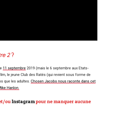
re 2
?
e
11 septembre
2019 (mais le 6 septembre aux Etats-
 film, le jeune Club des Ratés (qui revient sous forme de
ps que les adultes.
Chosen Jacobs nous raconte dans cet
Mike Hanlon.
et/ou
Instagram
pour ne manquer aucune