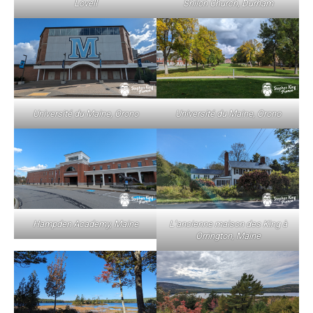
Lovell
Shiloh Church, Durham
Université du Maine, Orono
Université du Maine, Orono
Hampden Academy, Maine
L’ancienne maison des King à
Orrington, Maine