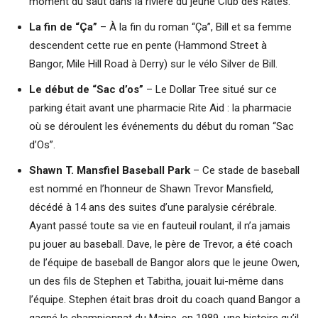
moment du saut dans la rivière du jeune Club des Ratés.
La fin de “Ça”
– À la fin du roman “Ça”, Bill et sa femme
descendent cette rue en pente (Hammond Street à
Bangor, Mile Hill Road à Derry) sur le vélo Silver de Bill.
Le début de “Sac d’os”
– Le Dollar Tree situé sur ce
parking était avant une pharmacie Rite Aid : la pharmacie
où se déroulent les événements du début du roman “Sac
d’Os”.
Shawn T. Mansfiel Baseball Park
– Ce stade de baseball
est nommé en l’honneur de Shawn Trevor Mansfield,
décédé à 14 ans des suites d’une paralysie cérébrale.
Ayant passé toute sa vie en fauteuil roulant, il n’a jamais
pu jouer au baseball. Dave, le père de Trevor, a été coach
de l’équipe de baseball de Bangor alors que le jeune Owen,
un des fils de Stephen et Tabitha, jouait lui-même dans
l’équipe. Stephen était bras droit du coach quand Bangor a
gagné le championnat du Maine, en 1989, une histoire qu’il