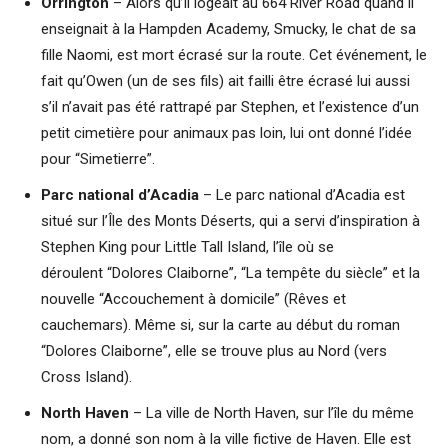
Orrington
– Alors qu’il logeait au 664 River Road quand il
enseignait à la Hampden Academy, Smucky, le chat de sa
fille Naomi, est mort écrasé sur la route. Cet événement, le
fait qu’Owen (un de ses fils) ait failli être écrasé lui aussi
s’il n’avait pas été rattrapé par Stephen, et l’existence d’un
petit cimetière pour animaux pas loin, lui ont donné l’idée
pour “Simetierre”.
Parc national d’Acadia
– Le parc national d’Acadia est
situé sur l’Île des Monts Déserts, qui a servi d’inspiration à
Stephen King pour Little Tall Island, l’île où se
déroulent “Dolores Claiborne”, “La tempête du siècle” et la
nouvelle “Accouchement à domicile” (Rêves et
cauchemars). Même si, sur la carte au début du roman
“Dolores Claiborne”, elle se trouve plus au Nord (vers
Cross Island).
North Haven
– La ville de North Haven, sur l’île du même
nom, a donné son nom à la ville fictive de Haven. Elle est