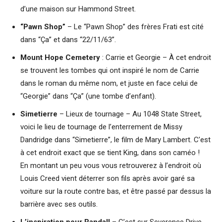
d’une maison sur Hammond Street.
“Pawn Shop”
– Le “Pawn Shop” des frères Frati est cité
dans “Ça” et dans “22/11/63”.
Mount Hope Cemetery
: Carrie et Georgie – À cet endroit
se trouvent les tombes qui ont inspiré le nom de Carrie
dans le roman du même nom, et juste en face celui de
“Georgie” dans “Ça” (une tombe d’enfant).
Simetierre
– Lieux de tournage – Au 1048 State Street,
voici le lieu de tournage de l’enterrement de Missy
Dandridge dans “Simetierre”, le film de Mary Lambert. C’est
à cet endroit exact que se tient King, dans son caméo !
En montant un peu vous vous retrouverez à l’endroit où
Louis Creed vient déterrer son fils après avoir garé sa
voiture sur la route contre bas, et être passé par dessus la
barrière avec ses outils.
L’inspiration pour Randall
– C’est sur Severence Drive,