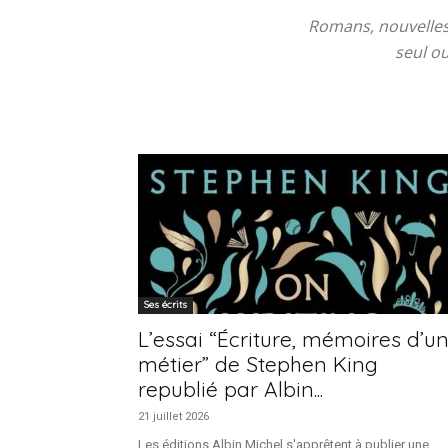
Romans, nouvelles,
seul ou
Ses écrits
L’essai “Écriture, mémoires d’u
métier” de Stephen King
republié par Albin...
21 juillet 2026
Les éditions Albin Michel s'apprêtent à publier une