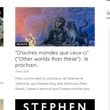
S
Ses écrits
“D’autres mondes que ceux-ci”
(“Other worlds than these”) : le
prochain...
3 mai 2026
Prévu comme étant la conclusion de Talisman et
ire
Territoires, que Stephen King avait écrits avec Peter
Straub, l'auteur a annoncé que D'autres mondes que...