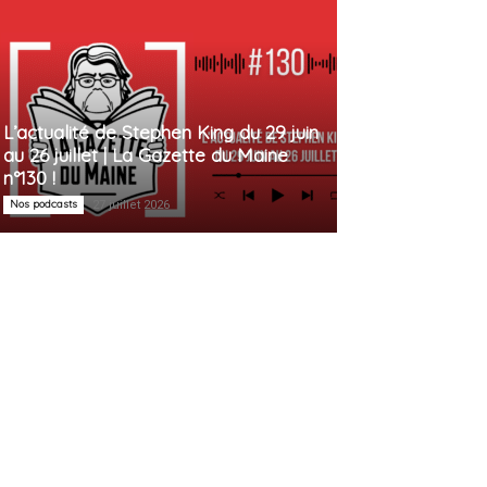
L’actualité de Stephen King du 29 juin
au 26 juillet | La Gazette du Maine
n°130 !
Nos podcasts
27 juillet 2026