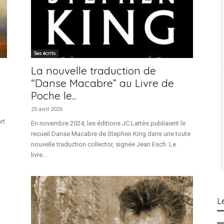
Ses écrits
La nouvelle traduction de
“Danse Macabre” au Livre de
Poche le...
25 avril 2026
rt
En novembre 2024, les éditions JC Lattès publiaient le
recueil Danse Macabre de Stephen King dans une toute
nouvelle traduction collector, signée Jean Esch. Le
livre...
L