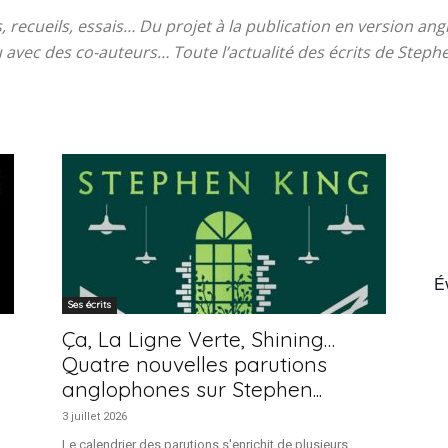
 recueils, essais… Du projet à la publication en version angl
 avec des co-auteurs… Toute l’actualité des écrits de Steph
France
É
Ses écrits
n
Ça, La Ligne Verte, Shining…
Quatre nouvelles parutions
anglophones sur Stephen...
3 juillet 2026
Le calendrier des parutions s'enrichit de plusieurs