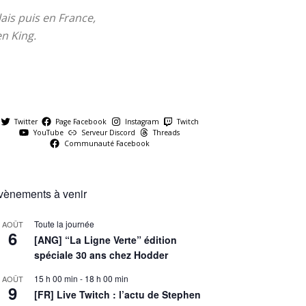
ais puis en France,
en King.
Twitter
Page Facebook
Instagram
Twitch
YouTube
Serveur Discord
Threads
Communauté Facebook
vènements à venir
Toute la journée
AOÛT
6
[ANG] “La Ligne Verte” édition
spéciale 30 ans chez Hodder
15 h 00 min
-
18 h 00 min
AOÛT
9
[FR] Live Twitch : l’actu de Stephen