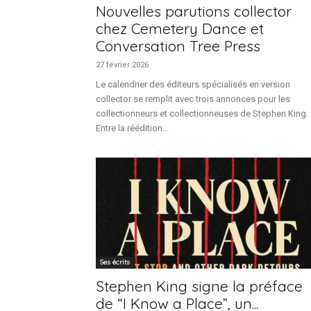
Nouvelles parutions collector
chez Cemetery Dance et
Conversation Tree Press
27 février 2026
Le calendrier des éditeurs spécialisés en version
collector se remplit avec trois annonces pour les
collectionneurs et collectionneuses de Stephen King.
Entre la réédition...
Ses écrits
Stephen King signe la préface
de “I Know a Place”, un...