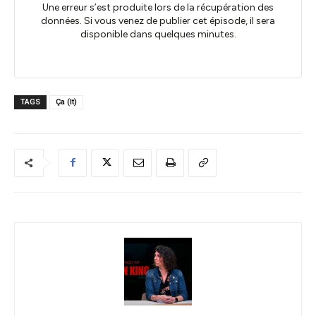
TAGS
Ça (It)