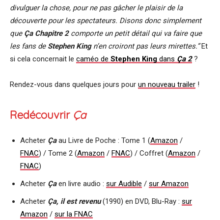
divulguer la chose, pour ne pas gâcher le plaisir de la
découverte pour les spectateurs. Disons donc simplement
que
Ça Chapitre 2
comporte un petit détail qui va faire que
les fans de
Stephen King
n’en croiront pas leurs mirettes.”
Et
si cela concernait le
caméo de
Stephen King
dans
Ça 2
?
Rendez-vous dans quelques jours pour
un nouveau trailer
!
Redécouvrir
Ça
Acheter
Ça
au Livre de Poche : Tome 1 (
Amazon
/
FNAC
) / Tome 2 (
Amazon
/
FNAC
) / Coffret (
Amazon
/
FNAC
)
Acheter
Ça
en livre audio :
sur Audible
/
sur Amazon
Acheter
Ça, il est revenu
(1990) en DVD, Blu-Ray :
sur
Amazon
/
sur la FNAC