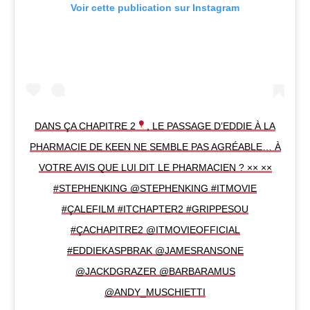
Voir cette publication sur Instagram
DANS ÇA CHAPITRE 2
, LE PASSAGE D’EDDIE À LA
PHARMACIE DE KEEN NE SEMBLE PAS AGRÉABLE… À
VOTRE AVIS QUE LUI DIT LE PHARMACIEN ? ×× ××
#STEPHENKING @STEPHENKING #ITMOVIE
#ÇALEFILM #ITCHAPTER2 #GRIPPESOU
#ÇACHAPITRE2 @ITMOVIEOFFICIAL
#EDDIEKASPBRAK @JAMESRANSONE
@JACKDGRAZER @BARBARAMUS
@ANDY_MUSCHIETTI