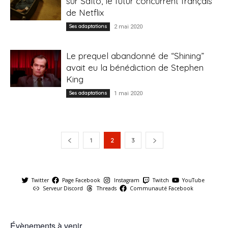
sur Salto, le futur concurrent français
de Netflix
Ses adaptations
2 mai 2020
Le prequel abandonné de “Shining”
avait eu la bénédiction de Stephen
King
Ses adaptations
1 mai 2020
1
2
3
Twitter
Page Facebook
Instagram
Twitch
YouTube
Serveur Discord
Threads
Communauté Facebook
Évènements à venir