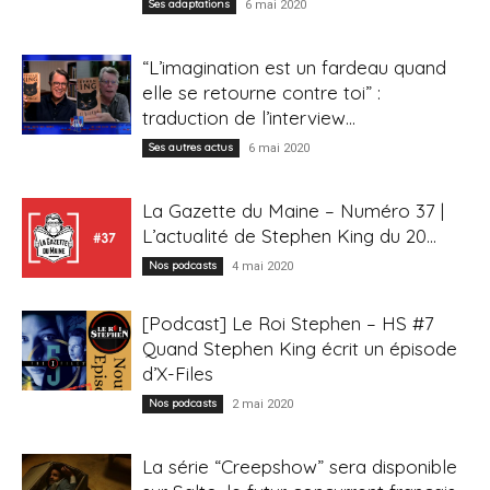
Ses adaptations
6 mai 2020
“L’imagination est un fardeau quand
elle se retourne contre toi” :
traduction de l’interview...
Ses autres actus
6 mai 2020
La Gazette du Maine – Numéro 37 |
L’actualité de Stephen King du 20...
Nos podcasts
4 mai 2020
[Podcast] Le Roi Stephen – HS #7
Quand Stephen King écrit un épisode
d’X-Files
Nos podcasts
2 mai 2020
La série “Creepshow” sera disponible