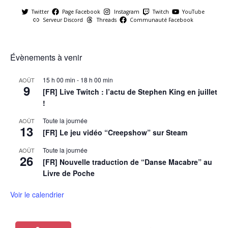
Twitter
Page Facebook
Instagram
Twitch
YouTube
Serveur Discord
Threads
Communauté Facebook
Évènements à venir
15 h 00 min
-
18 h 00 min
AOÛT
9
[FR] Live Twitch : l’actu de Stephen King en juillet
!
Toute la journée
AOÛT
13
[FR] Le jeu vidéo “Creepshow” sur Steam
Toute la journée
AOÛT
26
[FR] Nouvelle traduction de “Danse Macabre” au
Livre de Poche
Voir le calendrier