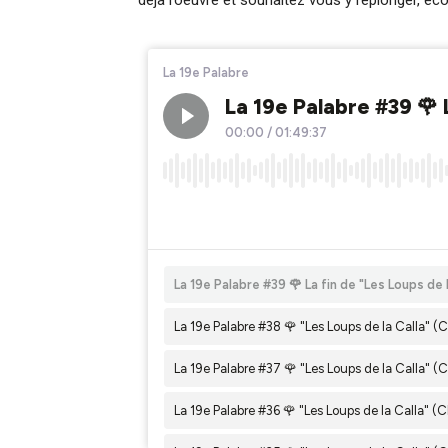
déjà l’oeuvre et souhaitez vous y replonger, é