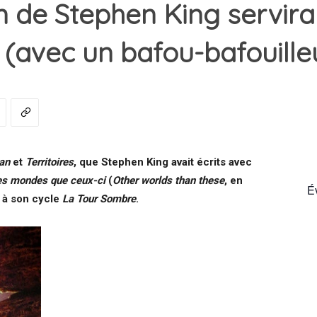
n de Stephen King servira
(avec un bafou-bafouilleu
France
an
et
Territoires
, que Stephen King avait écrits avec
es mondes que ceux-ci
(
Other worlds than these
, en
É
e à son cycle
La Tour Sombre
.