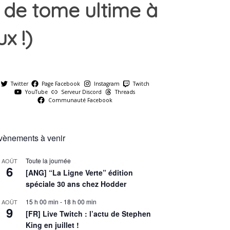
 de tome ultime à
x !)
Twitter
Page Facebook
Instagram
Twitch
YouTube
Serveur Discord
Threads
Communauté Facebook
vènements à venir
Toute la journée
AOÛT
6
[ANG] “La Ligne Verte” édition
spéciale 30 ans chez Hodder
15 h 00 min
-
18 h 00 min
AOÛT
9
[FR] Live Twitch : l’actu de Stephen
King en juillet !