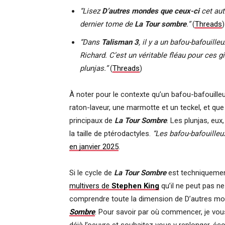
“Lisez
D’autres mondes que ceux-ci
cet aut
dernier tome de
La Tour sombre
.”
(
Threads
)
“Dans
Talisman 3
, il y a un bafou-bafouille
Richard. C’est un véritable fléau pour ces
plunjas.”
(
Threads
)
À noter pour le contexte qu’un bafou-bafouilleu
raton-laveur, une marmotte et un teckel, et q
principaux de
La Tour Sombre
. Les plunjas, eu
la taille de ptérodactyles.
“Les bafou-bafouilleux
en janvier 2025
.
Si le cycle de
La Tour Sombre
est techniquement
multivers de
Stephen King
qu’il ne peut pas ne
comprendre toute la dimension de D’autres mo
Sombre
. Pour savoir par où commencer, je vou