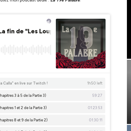
coutez mon podcast dédié :
La 19e Palabre
.