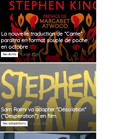
La nouvelle traduction de “Carrie”
paraîtra en format souple de poche
en octobre
Ses écrits
6 août 2026
Sam Raimi va adapter “Désolation”
(“Desperation”) en film
Ses adaptations
1 août 2026