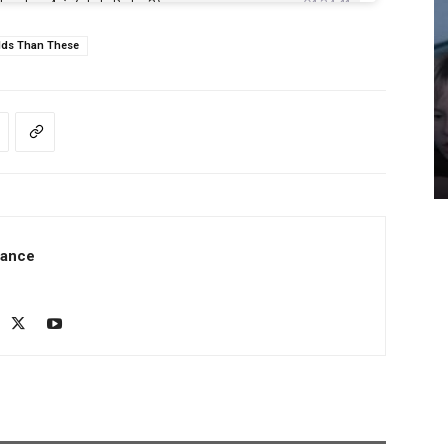
lds Than These
rance