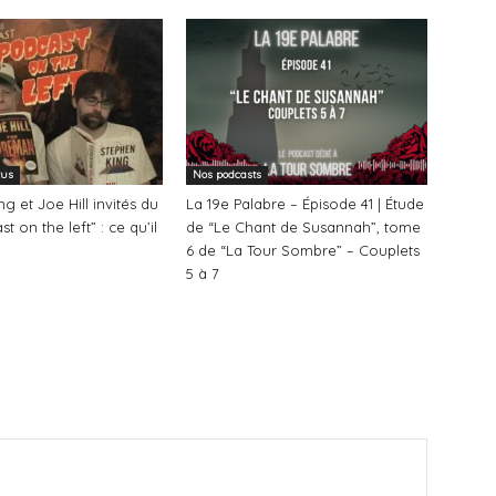
tus
Nos podcasts
g et Joe Hill invités du
La 19e Palabre – Épisode 41 | Étude
t on the left” : ce qu’il
de “Le Chant de Susannah”, tome
6 de “La Tour Sombre” – Couplets
5 à 7