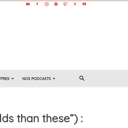
UTRES
NOS PODCASTS
ds than these”) :