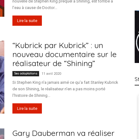
nouvelle de Stephen King prequel à Shining, est tombé à
l'eau à cause de Doctor...
Lire la suite
“Kubrick par Kubrick” : un
nouveau documentaire sur le
réalisateur de “Shining”
Ses adaptations
11 avril 2020
S
Si Stephen King n'a jamais aimé ce qu'a fait Stanley Kubrick
de son Shining, le réalisateur n'en a pas moins porté
l'histoire de Shining...
Lire la suite
Gary Dauberman va réaliser