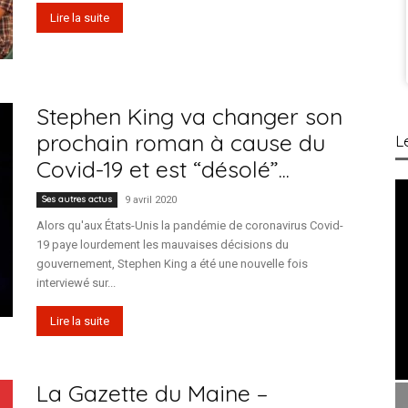
Lire la suite
Stephen King va changer son
prochain roman à cause du
L
Covid-19 et est “désolé”...
Ses autres actus
9 avril 2020
Alors qu'aux États-Unis la pandémie de coronavirus Covid-
19 paye lourdement les mauvaises décisions du
gouvernement, Stephen King a été une nouvelle fois
interviewé sur...
Lire la suite
La Gazette du Maine –