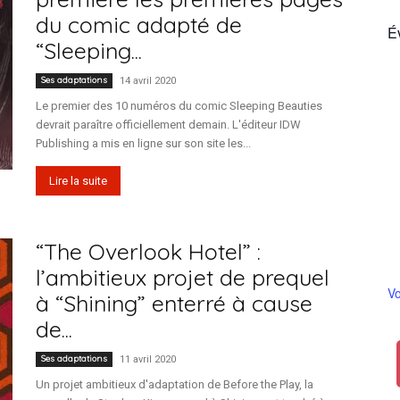
du comic adapté de
É
“Sleeping...
Ses adaptations
14 avril 2020
France
Le premier des 10 numéros du comic Sleeping Beauties
devrait paraître officiellement demain. L'éditeur IDW
Publishing a mis en ligne sur son site les...
Lire la suite
“The Overlook Hotel” :
l’ambitieux projet de prequel
Vo
à “Shining” enterré à cause
de...
Ses adaptations
11 avril 2020
Un projet ambitieux d'adaptation de Before the Play, la