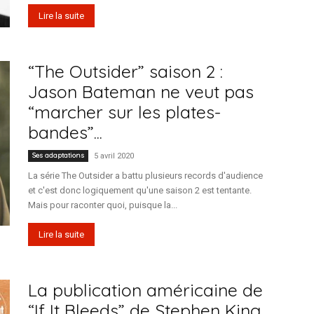
Lire la suite
“The Outsider” saison 2 :
Jason Bateman ne veut pas
“marcher sur les plates-
bandes”...
Ses adaptations
5 avril 2020
La série The Outsider a battu plusieurs records d'audience
et c'est donc logiquement qu'une saison 2 est tentante.
Mais pour raconter quoi, puisque la...
Lire la suite
La publication américaine de
“If It Bleeds” de Stephen King