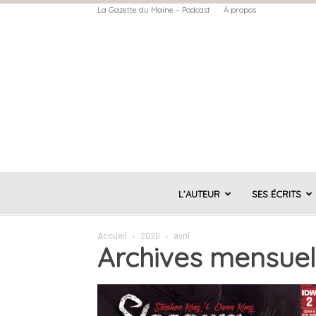
La Gazette du Maine – Podcast
À propos
L’AUTEUR
SES ÉCRITS
Accueil
2020
avril
Archives mensuell