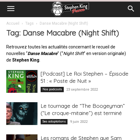
Accueil
Tags
Danse Macabre (Night Shift)
Tag: Danse Macabre (Night Shift)
Retrouvez toutes les actualités concernant le recueil de
nouvelles “
Danse Macabre
” (“
Night Shift
” en version originale)
de
Stephen King
.
[Podcast] Le Roi Stephen – Épisode
51 : « Poste de Nuit »
Nos podcasts
23 septembre 2022
Le tournage de “The Boogeyman”
(“Le croque-mitaine”) est terminé
Ses adaptations
9 juin 2022
Les romans de Stephen que Sam