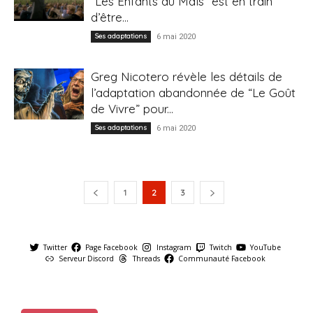
“Les Enfants du Maïs” est en train
d’être...
Ses adaptations
6 mai 2020
Greg Nicotero révèle les détails de
l’adaptation abandonnée de “Le Goût
de Vivre” pour...
Ses adaptations
6 mai 2020
1
2
3
Twitter
Page Facebook
Instagram
Twitch
YouTube
Serveur Discord
Threads
Communauté Facebook