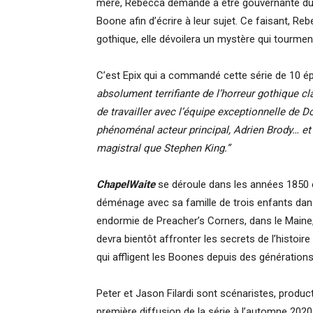
mère, Rebecca demande à être gouvernante du t
Boone afin d’écrire à leur sujet. Ce faisant, 
gothique, elle dévoilera un mystère qui tourme
C’est Epix qui a commandé cette série de 10 é
absolument terrifiante de l’horreur gothique c
de travailler avec l’équipe exceptionnelle de D
phénoménal acteur principal, Adrien Brody… et bi
magistral que Stephen King.”
ChapelWaite
se déroule dans les années 1850 et
déménage avec sa famille de trois enfants dan
endormie de Preacher’s Corners, dans le Maine
devra bientôt affronter les secrets de l’histoire
qui affligent les Boones depuis des générations
Peter et Jason Filardi sont scénaristes, produ
première diffusion de la série à l’automne 2020