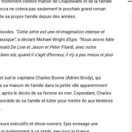
ristement célèbre manoir de Chapelwaite et de la famille
Rebecca ne créera pas seulement le prochain grand roman
nte sa propre famille depuis des années.
pisodes.
“Cette série est une ré-imagination intense et
lassique”
, a déclaré Michael Wright d’Epix.
“Nous avons hâte
onald De Line et Jason et Peter Filardi, avec notre
en sûr, quand il s’agit d’horreur, il n’y a pas mieux ni plus
 suit le capitaine Charles Boone (Adrien Brody), qui
s sa maison de famille dans la petite ville apparemment
, après le décès de sa femme en mer. Cependant, Charles
 sordide de sa famille et lutter pour mettre fin aux ténèbres
.
cteurs exécutifs et show-runners. Epix envisage une
 et évidemment à ce stade, rien pour la France.