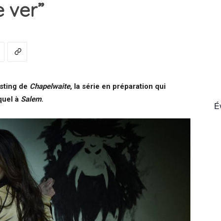
e ver”
France
asting de
Chapelwaite
, la série en préparation qui
quel à
Salem
.
É