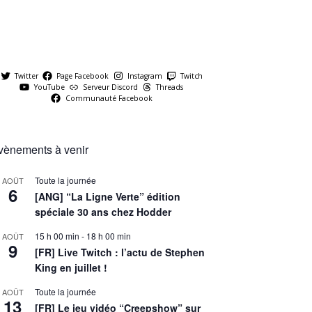
Twitter
Page Facebook
Instagram
Twitch
YouTube
Serveur Discord
Threads
Communauté Facebook
vènements à venir
Toute la journée
AOÛT
6
[ANG] “La Ligne Verte” édition
spéciale 30 ans chez Hodder
15 h 00 min
-
18 h 00 min
AOÛT
9
[FR] Live Twitch : l’actu de Stephen
King en juillet !
Toute la journée
AOÛT
13
[FR] Le jeu vidéo “Creepshow” sur