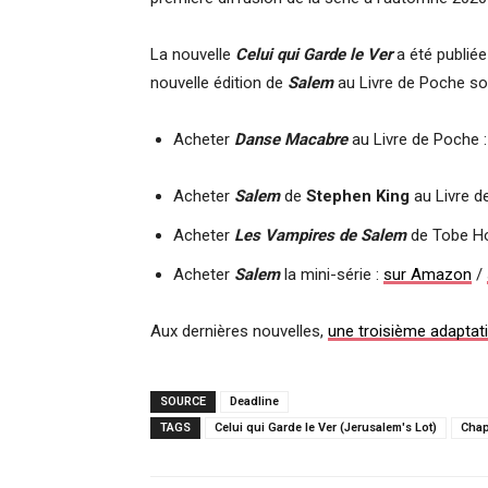
La nouvelle
Celui qui Garde le Ver
a été publiée
nouvelle édition de
Salem
au Livre de Poche so
Acheter
Danse Macabre
au Livre de Poche 
Acheter
Salem
de
Stephen King
au Livre d
Acheter
Les Vampires de Salem
de Tobe H
Acheter
Salem
la mini-série :
sur Amazon
/
Aux dernières nouvelles,
une troisième adapta
SOURCE
Deadline
TAGS
Celui qui Garde le Ver (Jerusalem's Lot)
Chap