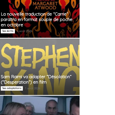
La nouvelle traduction de “Carrie”
paraîtra en format souple de poche
en octobre
Ses écrits
6 août 2026
Sam Raimi va adapter “Désolation”
(“Desperation”) en film
Ses adaptations
1 août 2026