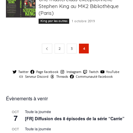
Stephen King au MK2 Bibliothèque
(Paris)
King par les autres
1 octobre 2019
2
3
4
Twitter
Page Facebook
Instagram
Twitch
YouTube
Serveur Discord
Threads
Communauté Facebook
Évènements à venir
Toute la journée
OCT
7
[FR] Diffusion des 8 épisodes de la série “Carrie”
Toute la journée
OCT