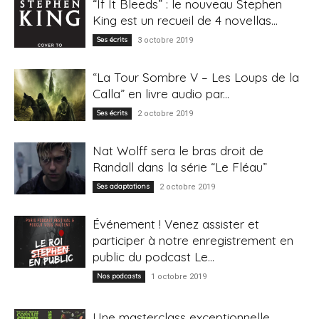
“If It Bleeds” : le nouveau Stephen
King est un recueil de 4 novellas...
Ses écrits
3 octobre 2019
“La Tour Sombre V – Les Loups de la
Calla” en livre audio par...
Ses écrits
2 octobre 2019
Nat Wolff sera le bras droit de
Randall dans la série “Le Fléau”
Ses adaptations
2 octobre 2019
Événement ! Venez assister et
participer à notre enregistrement en
public du podcast Le...
Nos podcasts
1 octobre 2019
Une masterclass exceptionnelle