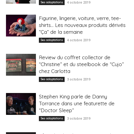
Ses adaptations
4 octobre 2019
Figurine, lingerie, voiture, verre, tee-
shirts… Les nouveaux produits dérivés
“Ça” de la semaine
Ses adaptations
4 octobre 2019
Review du coffret collector de
“Christine” et du steelbook de “Cujo”
chez Carlotta
Ses adaptations
3 octobre 2019
Stephen King parle de Danny
Torrance dans une featurette de
“Doctor Sleep”
Ses adaptations
3 octobre 2019