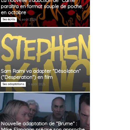
La nouvelle traduction de “Carrie”
paraîtra en format souple de poche
en octobre
Ses écrits
6 août 2026
Sam Raimi va adapter “Désolation”
(“Desperation”) en film
Ses adaptations
1 août 2026
Nouvelle adaptation de “Brume” :
Mike Flanagan précise son approche