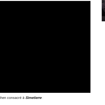
ephen consacré à
Simetierre
: