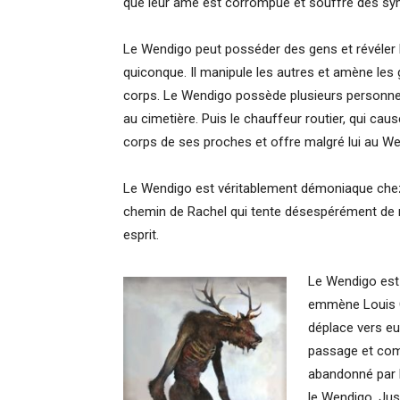
que leur âme est corrompue et souffre des s
Le Wendigo peut posséder des gens et révéler 
quiconque. Il manipule les autres et amène les
corps. Le Wendigo possède plusieurs personn
au cimetière. Puis le chauffeur routier, qui caus
corps de ses proches et offre malgré lui au W
Le Wendigo est véritablement démoniaque ch
chemin de Rachel qui tente désespérément de ren
esprit.
Le Wendigo est 
emmène Louis Cr
déplace vers e
passage et com
abandonné par l
le Wendigo. Jus