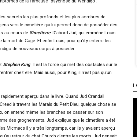
ymptômes de la fameuse “psychose du Wendigo”.
les secrets les plus profonds et les plus sombres de
 gens vers le cimetière qui lui permet donc de posséder des
es au cours de
Simetierre
. D’abord Jud, qui emmène Louis
e la mort de Gage. Et enfin Louis, pour qu’il y enterre les
endigo de nouveaux corps à posséder.
ez
Stephen King
. Il est la force qui met des obstacles sur le
trer chez elle. Mais aussi, pour King, il n’est pas qu’un
L
rapidement aperçu dans le livre. Quand Jud Crandall
eed à travers les Marais du Petit Dieu, quelque chose se
ux, on entend même les branches se casser sur son
me des grognements. Jud explique que le cimetière a été
es Micmacs il y a très longtemps, car ils y avaient aperçu
qu’au retour du chat Church d’entre les morts, Jud pensait