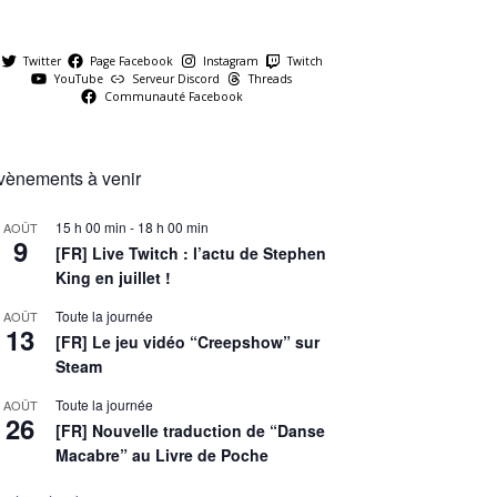
Twitter
Page Facebook
Instagram
Twitch
YouTube
Serveur Discord
Threads
Communauté Facebook
vènements à venir
15 h 00 min
-
18 h 00 min
AOÛT
9
[FR] Live Twitch : l’actu de Stephen
King en juillet !
Toute la journée
AOÛT
13
[FR] Le jeu vidéo “Creepshow” sur
Steam
Toute la journée
AOÛT
26
[FR] Nouvelle traduction de “Danse
Macabre” au Livre de Poche