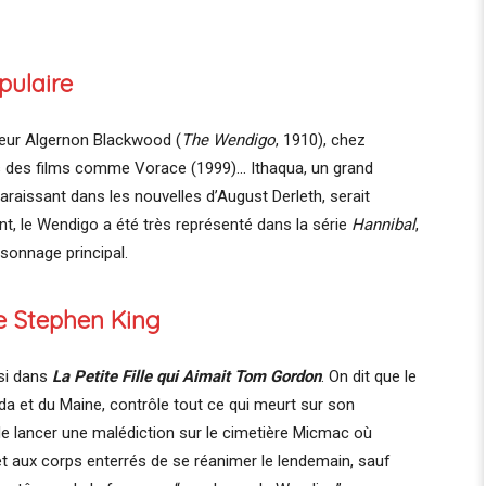
pulaire
auteur Algernon Blackwood (
The Wendigo
, 1910), chez
ns des films comme Vorace (1999)… Ithaqua, un grand
raissant dans les nouvelles d’August Derleth, serait
t, le Wendigo a été très représenté dans la série
Hannibal
,
onnage principal.
e Stephen King
i dans
La Petite Fille qui Aimait Tom Gordon
. On dit que le
da et du Maine, contrôle tout ce qui meurt sur son
 de lancer une malédiction sur le cimetière Micmac où
t aux corps enterrés de se réanimer le lendemain, sauf