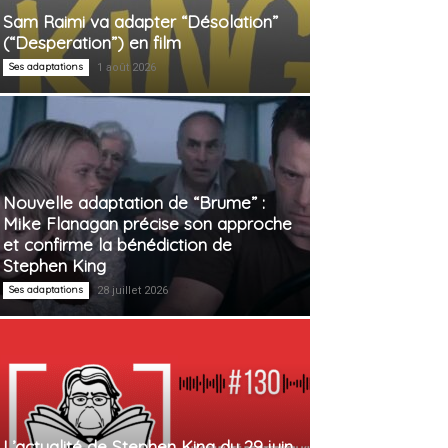
Sam Raimi va adapter “Désolation”
(“Desperation”) en film
Ses adaptations
1 août 2026
Nouvelle adaptation de “Brume” :
Mike Flanagan précise son approche
et confirme la bénédiction de
Stephen King
Ses adaptations
28 juillet 2026
L’actualité de Stephen King du 29 juin