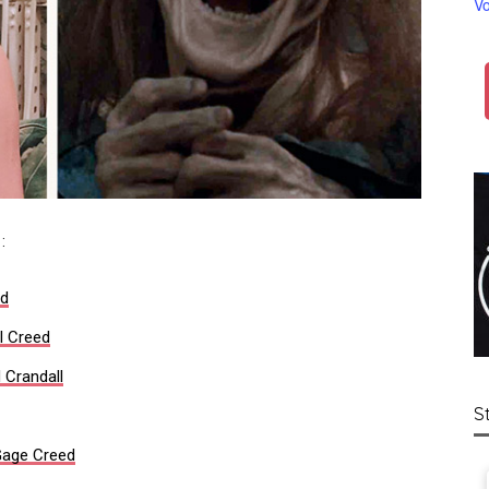
Vo
:
ed
l Creed
d Crandall
S
Gage Creed