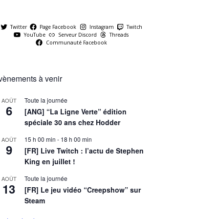
Twitter
Page Facebook
Instagram
Twitch
YouTube
Serveur Discord
Threads
Communauté Facebook
vènements à venir
Toute la journée
AOÛT
6
[ANG] “La Ligne Verte” édition
spéciale 30 ans chez Hodder
15 h 00 min
-
18 h 00 min
AOÛT
9
[FR] Live Twitch : l’actu de Stephen
King en juillet !
Toute la journée
AOÛT
13
[FR] Le jeu vidéo “Creepshow” sur
Steam