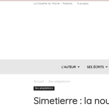
La Gazette du Maine – Podcast
À propos
L’AUTEUR
SES ÉCRITS
Accueil
Ses adaptations
Ses adaptations
Simetierre : la n