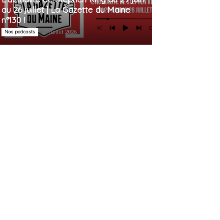
au 26 juillet | La Gazette du Maine
n°130 !
Nos podcasts
27 juillet 2026