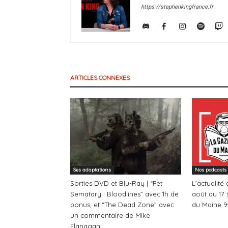
https://stephenkingfrance.fr
ARTICLES CONNEXES
Ses adaptations
Nos podcasts
Sorties DVD et Blu-Ray | “Pet
L’actualité
Sematary : Bloodlines” avec 1h de
août au 17 
bonus, et “The Dead Zone” avec
du Maine 9
un commentaire de Mike
Flanagan