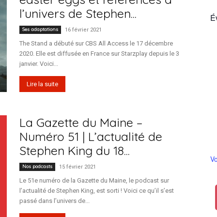
l’univers de Stephen...
É
Ses adaptations
16 février 2021
The Stand a débuté sur CBS All Access le 17 décembre
France
2020. Elle est diffusée en France sur Starzplay depuis le 3
janvier. Voici...
Lire la suite
La Gazette du Maine –
Numéro 51 | L’actualité de
Stephen King du 18...
Vo
Nos podcasts
15 février 2021
Le 51e numéro de la Gazette du Maine, le podcast sur
l’actualité de Stephen King, est sorti ! Voici ce qu’il s’est
passé dans l’univers de...