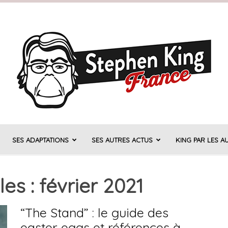
SES ADAPTATIONS
SES AUTRES ACTUS
KING PAR LES A
Stephen
es : février 2021
“The Stand” : le guide des
King
easter eggs et références à