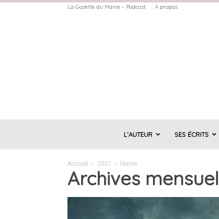
La Gazette du Maine – Podcast
À propos
L’AUTEUR
SES ÉCRITS
Accueil
2021
février
Archives mensuell