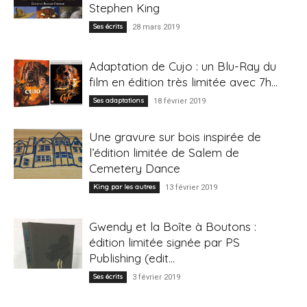
Stephen King
Ses écrits
28 mars 2019
Adaptation de Cujo : un Blu-Ray du
film en édition très limitée avec 7h...
Ses adaptations
18 février 2019
Une gravure sur bois inspirée de
l’édition limitée de Salem de
Cemetery Dance
King par les autres
13 février 2019
Gwendy et la Boîte à Boutons :
édition limitée signée par PS
Publishing (edit...
Ses écrits
3 février 2019