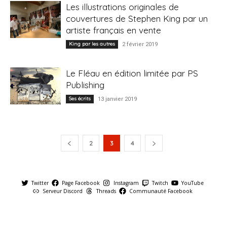
Les illustrations originales de
couvertures de Stephen King par un
artiste français en vente
King par les autres
2 février 2019
Le Fléau en édition limitée par PS
Publishing
Ses écrits
13 janvier 2019
2
3
4
Twitter
Page Facebook
Instagram
Twitch
YouTube
Serveur Discord
Threads
Communauté Facebook