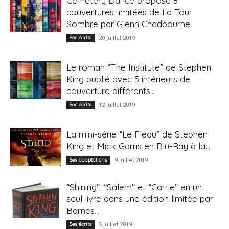
Cemetery Dance propose 8
couvertures limitées de La Tour
Sombre par Glenn Chadbourne
Ses écrits
20 juillet 2019
Le roman “The Institute” de Stephen
King publié avec 5 intérieurs de
couverture différents...
Ses écrits
12 juillet 2019
La mini-série “Le Fléau” de Stephen
King et Mick Garris en Blu-Ray à la...
Ses adaptations
9 juillet 2019
“Shining”, “Salem” et “Carrie” en un
seul livre dans une édition limitée par
Barnes...
Ses écrits
5 juillet 2019