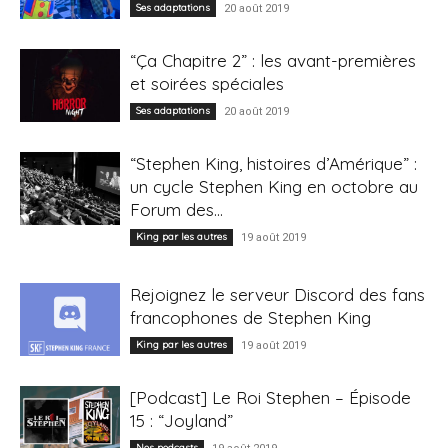
Ses adaptations
20 août 2019
“Ça Chapitre 2” : les avant-premières
et soirées spéciales
Ses adaptations
20 août 2019
“Stephen King, histoires d’Amérique” :
un cycle Stephen King en octobre au
Forum des...
King par les autres
19 août 2019
Rejoignez le serveur Discord des fans
francophones de Stephen King
King par les autres
19 août 2019
[Podcast] Le Roi Stephen – Épisode
15 : “Joyland”
Nos podcasts