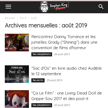
Accueil
2019
août
Archives mensuelles : août 2019
Rencontrez Danny Torrance et les
jumelles Grady (“Shining”) dans une
convention de films d’horreur
Ses adaptations
24 août 2019
“Sac d’Os” en livre audio chez Audible
le 12 septembre
Ses écrits
23 août 2019
“Ça Le Film” : une Living Dead Doll de
Grippe-Sou 2017 et des post-it
Ses adaptations
22 août 2019