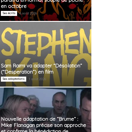
en octobre
Ses écrits
6 août 2026
Sam Raimi va adapter “Désolation”
(“Desperation”) en film
Ses adaptations
1 août 2026
Nouvelle adaptation de “Brume” :
Mike Flanagan précise son approche
et confirme la bénédiction de