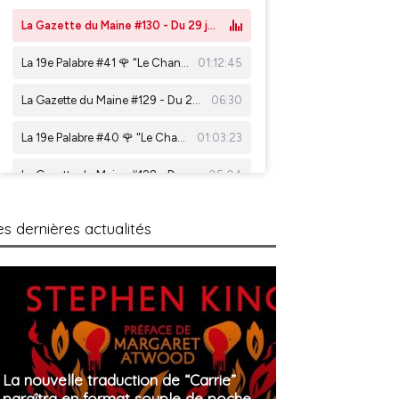
es dernières actualités
La nouvelle traduction de “Carrie”
paraîtra en format souple de poche