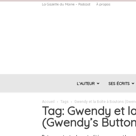
La Gazette du Maine – Podcast
À propos
L’AUTEUR
SES ÉCRITS
Accueil
Tags
Gwendy et la Boîte à Boutons (Gwend
Tag: Gwendy et l
(Gwendy’s Button