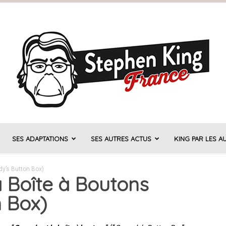
SES ADAPTATIONS
SES AUTRES ACTUS
KING PAR LES A
Stephen
y’s Button Box)
a Boîte à Boutons
 Box)
King