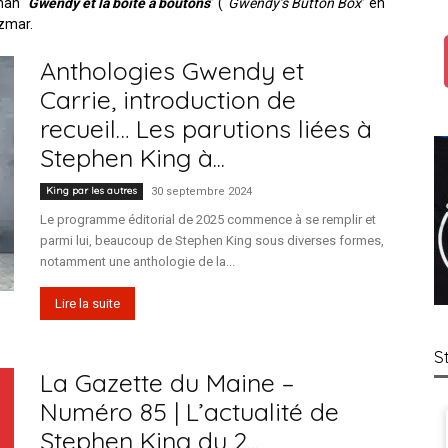
man “
Gwendy et la boîte à boutons
” (“
Gwendy’s Button Box
” en
zmar.
Anthologies Gwendy et
Carrie, introduction de
France
recueil… Les parutions liées à
Stephen King à...
King par les autres
30 septembre 2024
Le programme éditorial de 2025 commence à se remplir et
parmi lui, beaucoup de Stephen King sous diverses formes,
notamment une anthologie de la...
Lire la suite
S
La Gazette du Maine –
Numéro 85 | L’actualité de
Stephen King du 2...