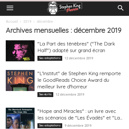
Accueil
2019
décembre
Archives mensuelles : décembre 2019
"La Part des ténèbres" ("The Dark
Half") adapté sur grand écran
Ses adaptations
12 décembre 2019
"L'Institut" de Stephen King remporte
le GoodReads Choice Award du
meilleur livre d'horreur
Ses écrits
12 décembre 2019
"Hope and Miracles" : un livre avec
les scénarios de "Les Évadés" et "La...
Ses adaptations
9 décembre 2019