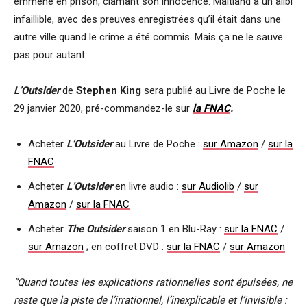
emmené en prison, clamant son innocence. Maitland a un alibi
infaillible, avec des preuves enregistrées qu’il était dans une
autre ville quand le crime a été commis. Mais ça ne le sauve
pas pour autant.
L’Outsider
de
Stephen King
sera publié au Livre de Poche le
29 janvier 2020, pré-commandez-le sur
la FNAC
.
Acheter
L’Outsider
au Livre de Poche :
sur Amazon
/
sur la
FNAC
Acheter
L’Outsider
en livre audio :
sur Audiolib
/
sur
Amazon
/
sur la FNAC
Acheter
The Outsider
saison 1 en Blu-Ray :
sur la FNAC
/
sur Amazon
; en coffret DVD :
sur la FNAC
/
sur Amazon
“Quand toutes les explications rationnelles sont épuisées, ne
reste que la piste de l’irrationnel, l’inexplicable et l’invisible :