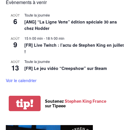
Évènements à venir
Toute la journée
AOÛT
6
[ANG] “La Ligne Verte” édition spéciale 30 ans
chez Hodder
15 h 00 min
-
18 h 00 min
AOÛT
9
[FR] Live Twitch : l’actu de Stephen King en juillet
!
Toute la journée
AOÛT
13
[FR] Le jeu vidéo “Creepshow” sur Steam
Voir le calendrier
tip!
Soutenez
Stephen King France
sur Tipeee