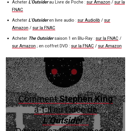
Acheter
L’Outsider
au Livre de Poche :
sur Amazon
/
sur la
FNAC
Acheter
L’Outsider
en livre audio :
sur Audiolib
/
sur
Amazon
/
sur la FNAC
Acheter
The Outsider
saison 1 en Blu-Ray :
sur la FNAC
/
sur Amazon
; en coffret DVD :
sur la FNAC
/
sur Amazon
Comment
Stephen King
a-t-il eu l’idée de
L’Outsider
?