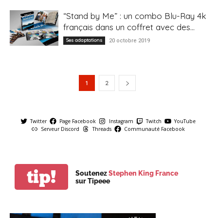
“Stand by Me” : un combo Blu-Ray 4k
français dans un coffret avec des...
Ses adaptations
20 octobre 2019
1
2
Twitter
Page Facebook
Instagram
Twitch
YouTube
Serveur Discord
Threads
Communauté Facebook
tip!
Soutenez
Stephen King France
sur Tipeee