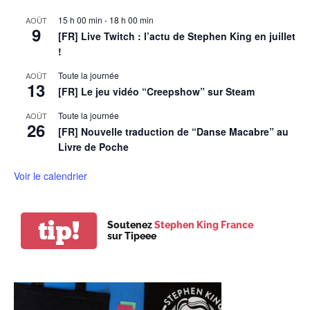
15 h 00 min
-
18 h 00 min
AOÛT
9
[FR] Live Twitch : l’actu de Stephen King en juillet
!
Toute la journée
AOÛT
13
[FR] Le jeu vidéo “Creepshow” sur Steam
Toute la journée
AOÛT
26
[FR] Nouvelle traduction de “Danse Macabre” au
Livre de Poche
Voir le calendrier
tip!
Soutenez
Stephen King France
sur Tipeee