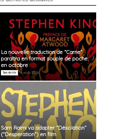
La nouvelle traduction de “Carrie”
paraîtra en format souple de poche
en octobre
Ses écrits
6 août 2026
Sam Raimi va adapter “Désolation”
(“Desperation”) en film