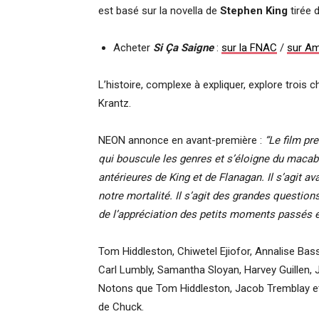
est basé sur la novella de
Stephen King
tirée 
Acheter
Si Ça Saigne
:
sur la FNAC
/
sur A
L’histoire, complexe à expliquer, explore trois
Krantz.
NEON annonce en avant-première :
“Le film pre
qui bouscule les genres et s’éloigne du maca
antérieures de King et de Flanagan. Il s’agit ava
notre mortalité. Il s’agit des grandes question
de l’appréciation des petits moments passés 
Tom Hiddleston, Chiwetel Ejiofor, Annalise Bass
Carl Lumbly, Samantha Sloyan, Harvey Guillen, J
Notons que Tom Hiddleston, Jacob Tremblay et 
de Chuck.