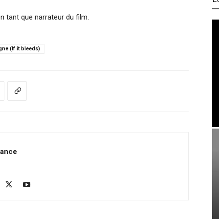
 tant que narrateur du film.
gne (If it bleeds)
rance