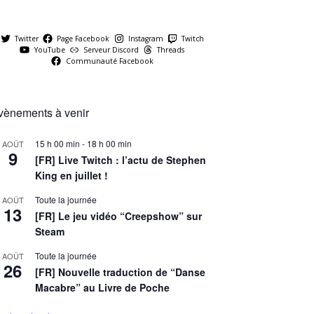
Twitter
Page Facebook
Instagram
Twitch
YouTube
Serveur Discord
Threads
Communauté Facebook
vènements à venir
15 h 00 min
-
18 h 00 min
AOÛT
9
[FR] Live Twitch : l’actu de Stephen
King en juillet !
Toute la journée
AOÛT
13
[FR] Le jeu vidéo “Creepshow” sur
Steam
Toute la journée
AOÛT
26
[FR] Nouvelle traduction de “Danse
Macabre” au Livre de Poche