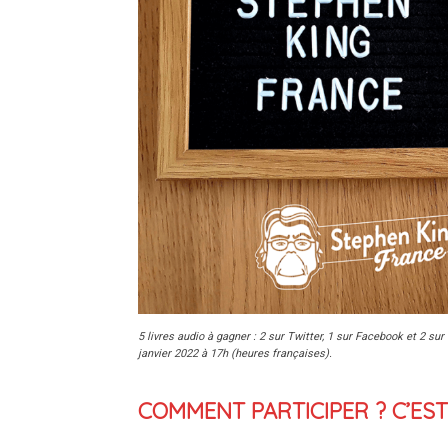
5 livres audio à gagner : 2 sur Twitter, 1 sur Facebook et 2 su
janvier 2022 à 17h (heures françaises).
COMMENT PARTICIPER ? C’EST 