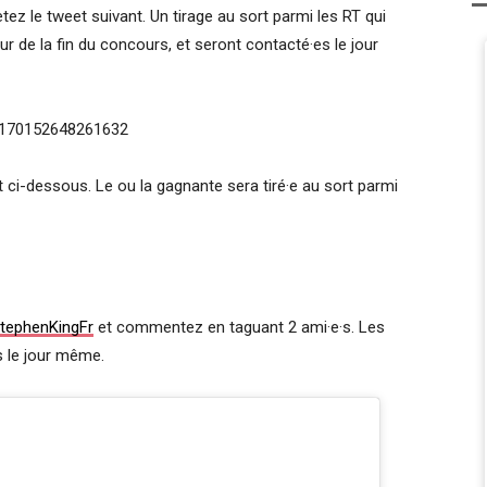
tez le tweet suivant. Un tirage au sort parmi les RT qui
ur de la fin du concours, et seront contacté·es le jour
84170152648261632
 ci-dessous. Le ou la gagnante sera tiré·e au sort parmi
tephenKingFr
et commentez en taguant 2 ami·e·s. Les
s le jour même.