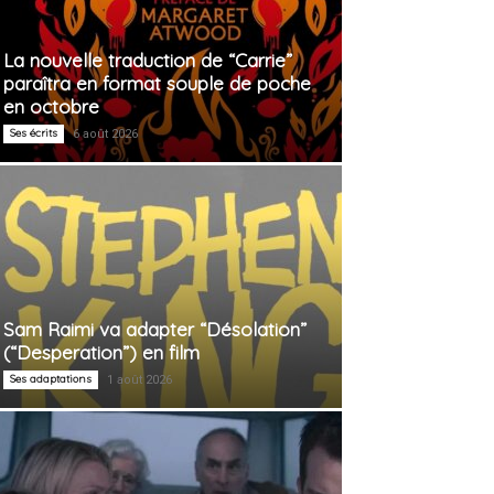
La nouvelle traduction de “Carrie”
paraîtra en format souple de poche
en octobre
Ses écrits
6 août 2026
Sam Raimi va adapter “Désolation”
(“Desperation”) en film
Ses adaptations
1 août 2026