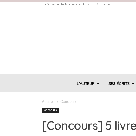
La Gazette du Maine – Podcast
À propos
L’AUTEUR
SES ÉCRITS
Accueil
Concours
Concours
[Concours] 5 liv