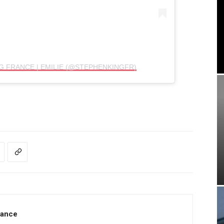
G FRANCE | EMILIE (@STEPHENKINGFR)
rance