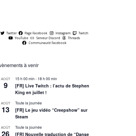
Twitter
Page Facebook
Instagram
Twitch
YouTube
Serveur Discord
Threads
Communauté Facebook
vènements à venir
15 h 00 min
-
18 h 00 min
AOÛT
9
[FR] Live Twitch : l’actu de Stephen
King en juillet !
Toute la journée
AOÛT
13
[FR] Le jeu vidéo “Creepshow” sur
Steam
Toute la journée
AOÛT
26
[FR] Nouvelle traduction de “Danse