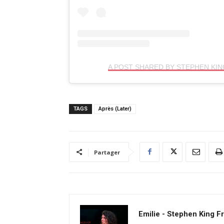
A POST SHARED BY STEPHEN KIN
TAGS
Après (Later)
Partager
Emilie - Stephen King F