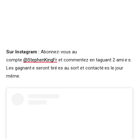
Sur Instagram :
Abonnez-vous au
compte
@StephenKingFr
et commentez en taguant 2 ami·e·s.
Les gagnant·e seront tiré·es au sort et contacté·es le jour
même.