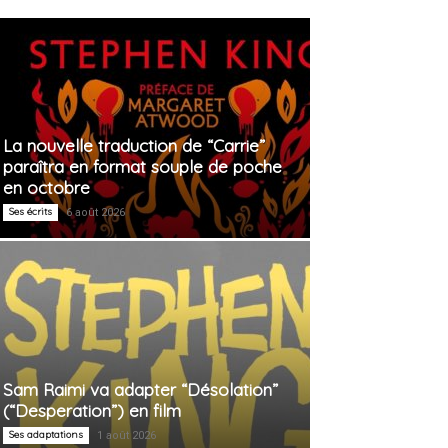
La nouvelle traduction de “Carrie”
paraîtra en format souple de poche
en octobre
Ses écrits
6 août 2026
Sam Raimi va adapter “Désolation”
(“Desperation”) en film
Ses adaptations
1 août 2026