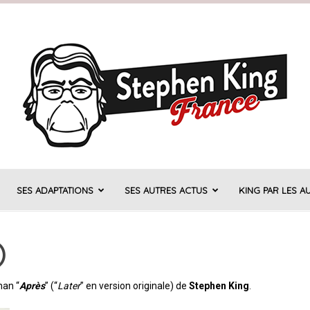
SES ADAPTATIONS
SES AUTRES ACTUS
KING PAR LES A
Stephen
)
King
man “
Après
” (“
Later
” en version originale) de
Stephen King
.