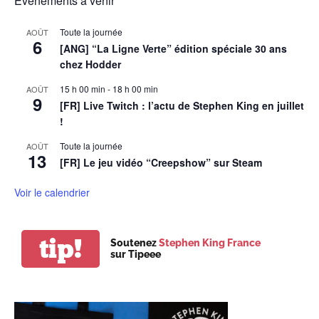
Évènements à venir
Toute la journée
AOÛT
6
[ANG] “La Ligne Verte” édition spéciale 30 ans
chez Hodder
15 h 00 min
-
18 h 00 min
AOÛT
9
[FR] Live Twitch : l’actu de Stephen King en juillet
!
Toute la journée
AOÛT
13
[FR] Le jeu vidéo “Creepshow” sur Steam
Voir le calendrier
tip!
Soutenez
Stephen King France
sur Tipeee