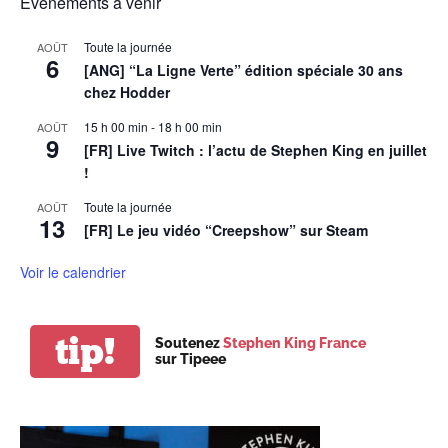
Évènements à venir
Toute la journée
AOÛT
6
[ANG] “La Ligne Verte” édition spéciale 30 ans
chez Hodder
15 h 00 min
-
18 h 00 min
AOÛT
9
[FR] Live Twitch : l’actu de Stephen King en juillet
!
Toute la journée
AOÛT
13
[FR] Le jeu vidéo “Creepshow” sur Steam
Voir le calendrier
tip!
Soutenez
Stephen King France
sur Tipeee