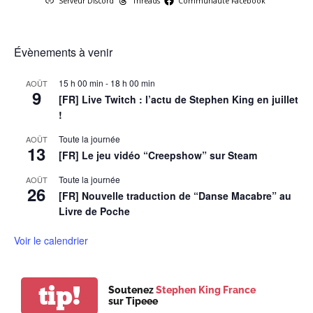
Serveur Discord
Threads
Communauté Facebook
Évènements à venir
15 h 00 min
-
18 h 00 min
AOÛT
9
[FR] Live Twitch : l’actu de Stephen King en juillet
!
Toute la journée
AOÛT
13
[FR] Le jeu vidéo “Creepshow” sur Steam
Toute la journée
AOÛT
26
[FR] Nouvelle traduction de “Danse Macabre” au
Livre de Poche
Voir le calendrier
tip!
Soutenez
Stephen King France
sur Tipeee