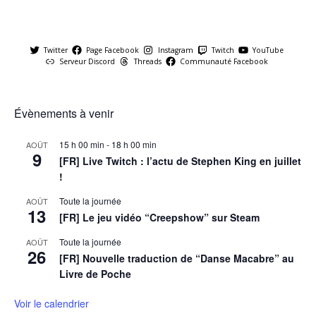
Twitter
Page Facebook
Instagram
Twitch
YouTube
Serveur Discord
Threads
Communauté Facebook
Évènements à venir
15 h 00 min
-
18 h 00 min
AOÛT
9
[FR] Live Twitch : l’actu de Stephen King en juillet
!
Toute la journée
AOÛT
13
[FR] Le jeu vidéo “Creepshow” sur Steam
Toute la journée
AOÛT
26
[FR] Nouvelle traduction de “Danse Macabre” au
Livre de Poche
Voir le calendrier