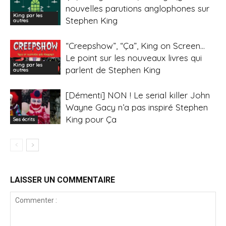
nouvelles parutions anglophones sur
King par les
Stephen King
autres
“Creepshow”, “Ça”, King on Screen…
Le point sur les nouveaux livres qui
King par les
parlent de Stephen King
autres
[Démenti] NON ! Le serial killer John
Wayne Gacy n’a pas inspiré Stephen
King pour Ça
Ses écrits
LAISSER UN COMMENTAIRE