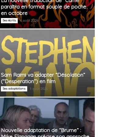
La nouvelle traduction de “Carrie”
paraîtra en format souple de poche
en octobre
Ses écrits
6 août 2026
Sam Raimi va adapter “Désolation”
(“Desperation”) en film
Ses adaptations
1 août 2026
Nouvelle adaptation de “Brume” :
Mike Flanagan précise son approche