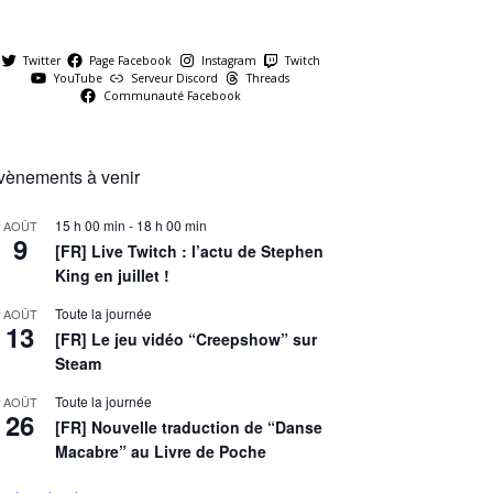
Twitter
Page Facebook
Instagram
Twitch
YouTube
Serveur Discord
Threads
Communauté Facebook
vènements à venir
15 h 00 min
-
18 h 00 min
AOÛT
9
[FR] Live Twitch : l’actu de Stephen
King en juillet !
Toute la journée
AOÛT
13
[FR] Le jeu vidéo “Creepshow” sur
Steam
Toute la journée
AOÛT
26
[FR] Nouvelle traduction de “Danse
Macabre” au Livre de Poche