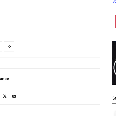
Vo
rance
S