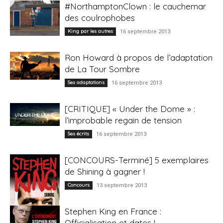
#NorthamptonClown : le cauchemar
des coulrophobes
King par les autres
16 septembre 2013
Ron Howard à propos de l’adaptation
de La Tour Sombre
Ses adaptations
16 septembre 2013
[CRITIQUE] « Under the Dome » :
l’improbable regain de tension
Ses écrits
16 septembre 2013
[CONCOURS-Terminé] 5 exemplaires
de Shining à gagner !
Concours
13 septembre 2013
Stephen King en France :
Officialisation et dates !