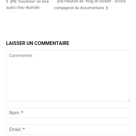
[FR] Parution de “King on Screen” : le livre
[FR] “Insomnie” en livre
audio chez Audiolib
compagnon du documentaire
LAISSER UN COMMENTAIRE