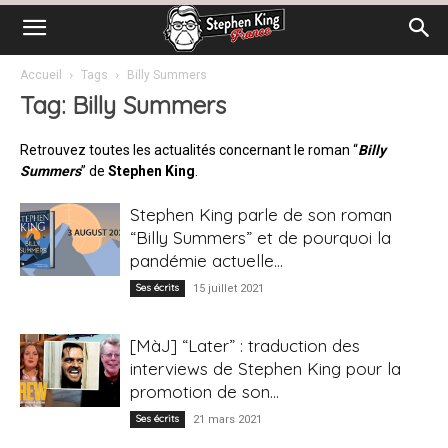
Accueil
Tags
Billy Summers
Tag: Billy Summers
Retrouvez toutes les actualités concernant le roman “
Billy
Summers
” de
Stephen King
.
Stephen King parle de son roman
“Billy Summers” et de pourquoi la
pandémie actuelle...
Ses écrits
15 juillet 2021
[MàJ] “Later” : traduction des
interviews de Stephen King pour la
promotion de son...
Ses écrits
21 mars 2021