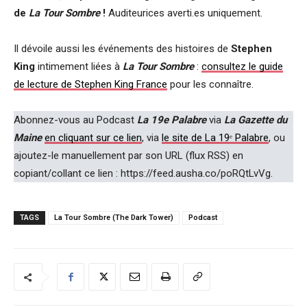
de
La Tour Sombre
!
Auditeurices averti.es uniquement.
Il dévoile aussi les événements des histoires de
Stephen
King
intimement liées à
La Tour Sombre
:
consultez le guide
de lecture de Stephen King France
pour les connaître.
Abonnez-vous au Podcast
La 19e Palabre
via
La Gazette du
Maine
en cliquant sur ce lien
, via
le site de La 19ᵉ Palabre
, ou
ajoutez-le manuellement par son URL (flux RSS) en
copiant/collant ce lien : https://feed.ausha.co/poRQtLvVg.
TAGS
La Tour Sombre (The Dark Tower)
Podcast