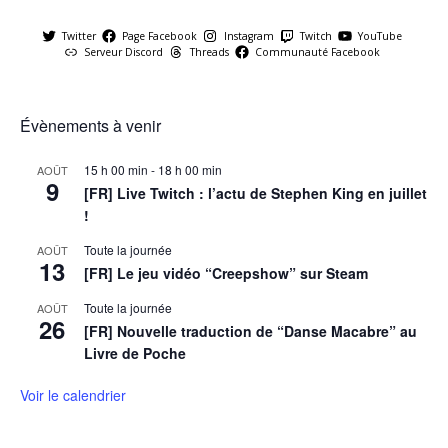
Twitter
Page Facebook
Instagram
Twitch
YouTube
Serveur Discord
Threads
Communauté Facebook
Évènements à venir
15 h 00 min
-
18 h 00 min
AOÛT
9
[FR] Live Twitch : l’actu de Stephen King en juillet
!
Toute la journée
AOÛT
13
[FR] Le jeu vidéo “Creepshow” sur Steam
Toute la journée
AOÛT
26
[FR] Nouvelle traduction de “Danse Macabre” au
Livre de Poche
Voir le calendrier