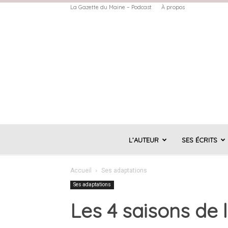
La Gazette du Maine – Podcast
À propos
L’AUTEUR
SES ÉCRITS
Accueil
Ses adaptations
Ses adaptations
Les 4 saisons de 