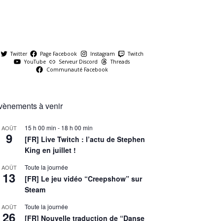
Twitter
Page Facebook
Instagram
Twitch
YouTube
Serveur Discord
Threads
Communauté Facebook
vènements à venir
15 h 00 min
-
18 h 00 min
AOÛT
9
[FR] Live Twitch : l’actu de Stephen
King en juillet !
Toute la journée
AOÛT
13
[FR] Le jeu vidéo “Creepshow” sur
Steam
Toute la journée
AOÛT
26
[FR] Nouvelle traduction de “Danse