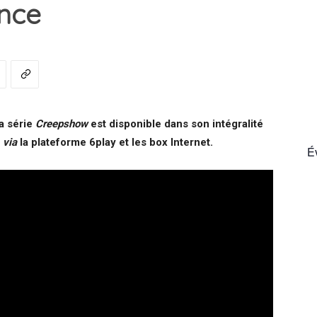
nce
France
la série
Creepshow
est disponible dans son intégralité
e
via
la plateforme 6play et les box Internet.
É