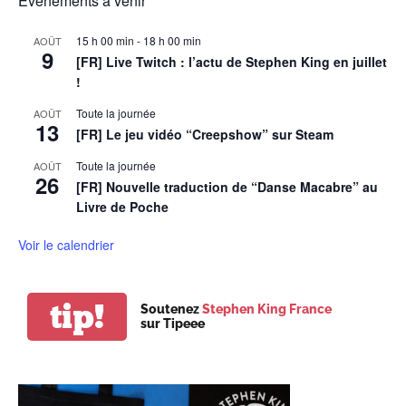
Évènements à venir
15 h 00 min
-
18 h 00 min
AOÛT
9
[FR] Live Twitch : l’actu de Stephen King en juillet
!
Toute la journée
AOÛT
13
[FR] Le jeu vidéo “Creepshow” sur Steam
Toute la journée
AOÛT
26
[FR] Nouvelle traduction de “Danse Macabre” au
Livre de Poche
Voir le calendrier
tip!
Soutenez
Stephen King France
sur Tipeee