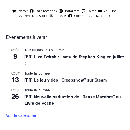
Twitter
Page Facebook
Instagram
Twitch
YouTube
Serveur Discord
Threads
Communauté Facebook
Évènements à venir
15 h 00 min
-
18 h 00 min
AOÛT
9
[FR] Live Twitch : l’actu de Stephen King en juillet
!
Toute la journée
AOÛT
13
[FR] Le jeu vidéo “Creepshow” sur Steam
Toute la journée
AOÛT
26
[FR] Nouvelle traduction de “Danse Macabre” au
Livre de Poche
Voir le calendrier