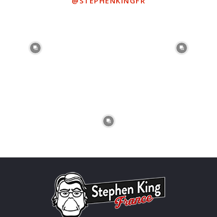
@STEPHENKINGFR