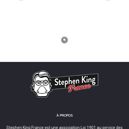
À PROPOS
Stephen King France est une association Loi 1901 au service des