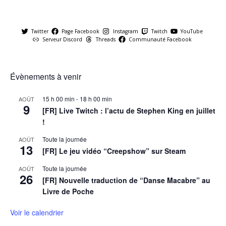
Twitter
Page Facebook
Instagram
Twitch
YouTube
Serveur Discord
Threads
Communauté Facebook
Évènements à venir
15 h 00 min
-
18 h 00 min
AOÛT
9
[FR] Live Twitch : l’actu de Stephen King en juillet
!
Toute la journée
AOÛT
13
[FR] Le jeu vidéo “Creepshow” sur Steam
Toute la journée
AOÛT
26
[FR] Nouvelle traduction de “Danse Macabre” au
Livre de Poche
Voir le calendrier