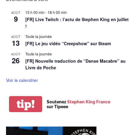
15 h 00 min
-
18 h 00 min
AOÛT
9
[FR] Live Twitch : l’actu de Stephen King en juillet
!
Toute la journée
AOÛT
13
[FR] Le jeu vidéo “Creepshow” sur Steam
Toute la journée
AOÛT
26
[FR] Nouvelle traduction de “Danse Macabre” au
Livre de Poche
Voir le calendrier
tip!
Soutenez
Stephen King France
sur Tipeee