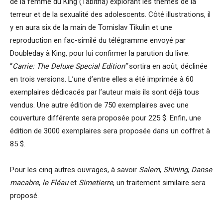
de la femme du King (Tabitha) explorant les thèmes de la
terreur et de la sexualité des adolescents. Côté illustrations, il
y en aura six de la main de Tomislav Tikulin et une
reproduction en fac-similé du télégramme envoyé par
Doubleday à King, pour lui confirmer la parution du livre.
“
Carrie: The Deluxe Special Edition”
sortira en août, déclinée
en trois versions. L’une d’entre elles a été imprimée à 60
exemplaires dédicacés par l’auteur mais ils sont déjà tous
vendus. Une autre édition de 750 exemplaires avec une
couverture différente sera proposée pour 225 $. Enfin, une
édition de 3000 exemplaires sera proposée dans un coffret à
85 $.
Pour les cinq autres ouvrages, à savoir
Salem
,
Shining
,
Danse
macabre
,
le Fléau
et
Simetierre
, un traitement similaire sera
proposé.