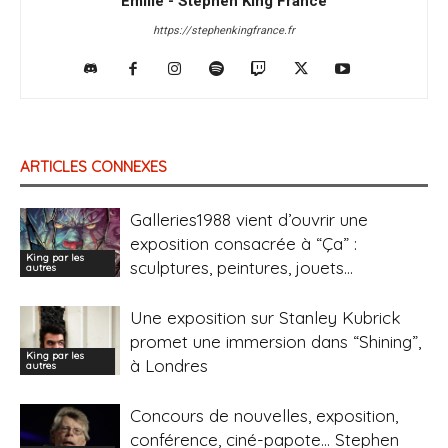
Emilie - Stephen King France
https://stephenkingfrance.fr
ARTICLES CONNEXES
Galleries1988 vient d’ouvrir une
exposition consacrée à “Ça” :
King par les
sculptures, peintures, jouets…
autres
Une exposition sur Stanley Kubrick
promet une immersion dans “Shining”,
King par les
à Londres
autres
Concours de nouvelles, exposition,
conférence, ciné-papote… Stephen