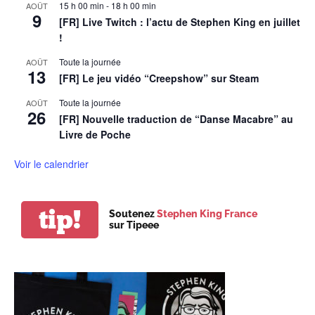
15 h 00 min
-
18 h 00 min
AOÛT
9
[FR] Live Twitch : l’actu de Stephen King en juillet
!
Toute la journée
AOÛT
13
[FR] Le jeu vidéo “Creepshow” sur Steam
Toute la journée
AOÛT
26
[FR] Nouvelle traduction de “Danse Macabre” au
Livre de Poche
Voir le calendrier
tip!
Soutenez
Stephen King France
sur Tipeee