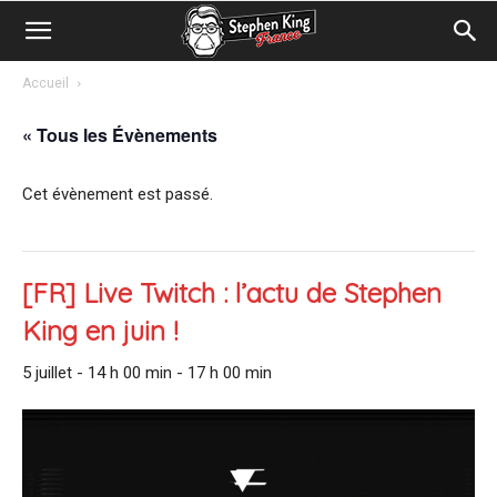
Accueil
« Tous les Évènements
Cet évènement est passé.
[FR] Live Twitch : l’actu de Stephen
King en juin !
5 juillet - 14 h 00 min
-
17 h 00 min