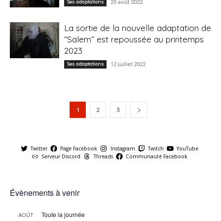
Ses adaptations
25 août 2022
La sortie de la nouvelle adaptation de
“Salem” est repoussée au printemps
2023
Ses adaptations
12 juillet 2022
1
2
3
Twitter
Page Facebook
Instagram
Twitch
YouTube
Serveur Discord
Threads
Communauté Facebook
Évènements à venir
Toute la journée
AOÛT