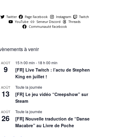
Twitter
Page Facebook
Instagram
Twitch
YouTube
Serveur Discord
Threads
Communauté Facebook
vènements à venir
15 h 00 min
-
18 h 00 min
AOÛT
9
[FR] Live Twitch : l’actu de Stephen
King en juillet !
Toute la journée
AOÛT
13
[FR] Le jeu vidéo “Creepshow” sur
Steam
Toute la journée
AOÛT
26
[FR] Nouvelle traduction de “Danse
Macabre” au Livre de Poche