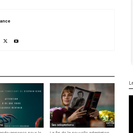
rance
L
ns
Ses adaptations
ande-annonce pour le
La fin de la nouvelle adaptation