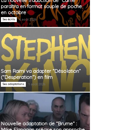
La nouvelle traduction de “Carrie”
paraîtra en format souple de poche
en octobre
Ses écrits
6 août 2026
Sam Raimi va adapter “Désolation”
(“Desperation”) en film
Ses adaptations
1 août 2026
Nouvelle adaptation de “Brume” :
Mike Flanagan précise son approche