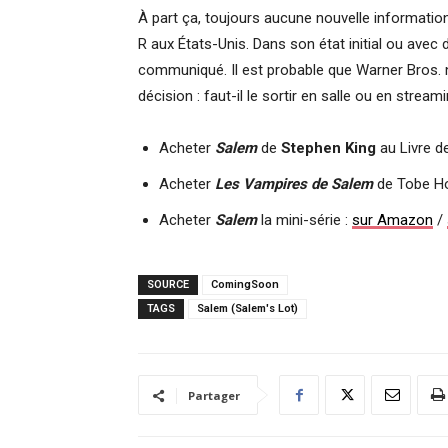
À part ça, toujours aucune nouvelle information
R aux États-Unis. Dans son état initial ou avec
communiqué. Il est probable que Warner Bros. n
décision : faut-il le sortir en salle ou en strea
Acheter
Salem
de
Stephen King
au Livre d
Acheter
Les Vampires de Salem
de Tobe H
Acheter
Salem
la mini-série :
sur Amazon
/
SOURCE
ComingSoon
TAGS
Salem (Salem's Lot)
Partager