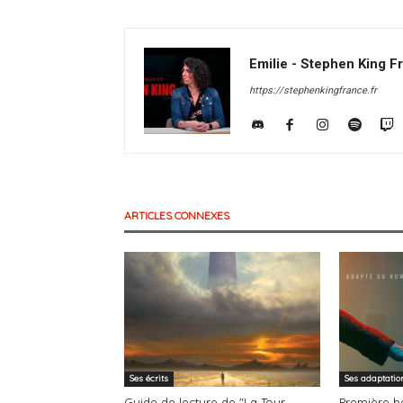
Emilie - Stephen King F
https://stephenkingfrance.fr
ARTICLES CONNEXES
Ses écrits
Ses adaptatio
Guide de lecture de "La Tour
Première b