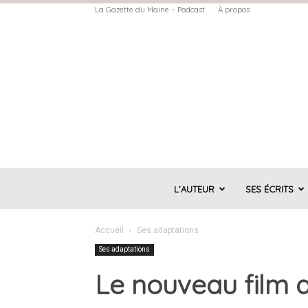
La Gazette du Maine – Podcast
À propos
L’AUTEUR
SES ÉCRITS
Accueil
Ses adaptations
Ses adaptations
Le nouveau film 