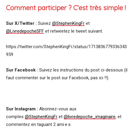
Comment participer ? C’est très simple !
Sur X/Twitter :
Suivez
@StephenKingFr
et
@LivredepocheSFF
et retweetez le tweet suivant.
https://twitter.com/StephenKingFr/status/1713836779336343
959
Sur Facebook :
Suivez les instructions du post ci-dessous (il
faut commenter sur le post sur Facebook, pas ici !!).
Sur Instagram :
Abonnez-vous aux
comptes
@StephenKingFr
et
@livredepoche_imaginaire
, et
commentez en taguant 2 ami·e·s.