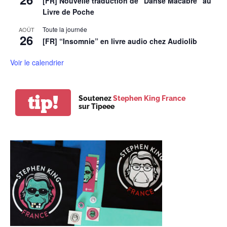
[FR] Nouvelle traduction de “Danse Macabre” au
Livre de Poche
Toute la journée
AOÛT
26
[FR] “Insomnie” en livre audio chez Audiolib
Voir le calendrier
tip!
Soutenez
Stephen King France
sur Tipeee