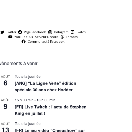
Twitter
Page Facebook
Instagram
Twitch
YouTube
Serveur Discord
Threads
Communauté Facebook
vènements à venir
Toute la journée
AOÛT
6
[ANG] “La Ligne Verte” édition
spéciale 30 ans chez Hodder
15 h 00 min
-
18 h 00 min
AOÛT
9
[FR] Live Twitch : l’actu de Stephen
King en juillet !
Toute la journée
AOÛT
13
[FR] Le jeu vidéo “Creepshow” sur