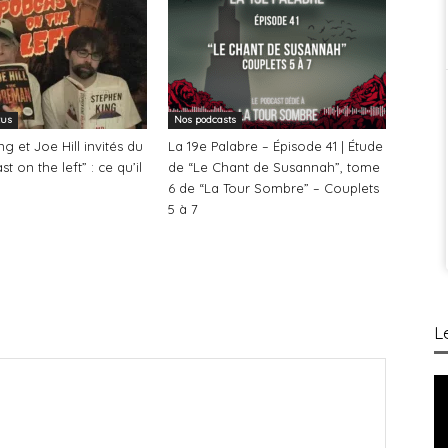
tus
Nos podcasts
g et Joe Hill invités du
La 19e Palabre – Épisode 41 | Étude
t on the left” : ce qu’il
de “Le Chant de Susannah”, tome
6 de “La Tour Sombre” – Couplets
5 à 7
L