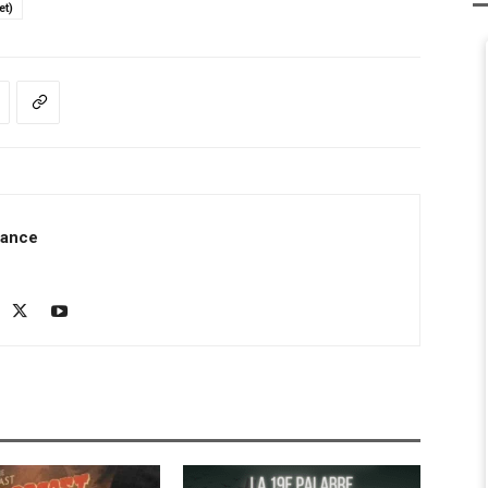
et)
rance