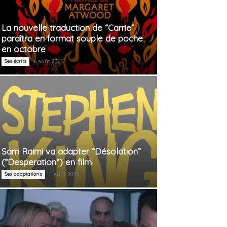
La nouvelle traduction de “Carrie”
paraîtra en format souple de poche
en octobre
Ses écrits
6 août 2026
Sam Raimi va adapter “Désolation”
(“Desperation”) en film
Ses adaptations
1 août 2026