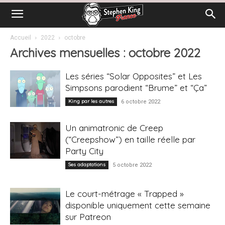
Accueil
2022
octobre
Archives mensuelles : octobre 2022
Les séries “Solar Opposites” et Les
Simpsons parodient “Brume” et “Ça”
King par les autres
6 octobre 2022
Un animatronic de Creep
(“Creepshow”) en taille réelle par
Party City
Ses adaptations
5 octobre 2022
Le court-métrage « Trapped »
disponible uniquement cette semaine
sur Patreon